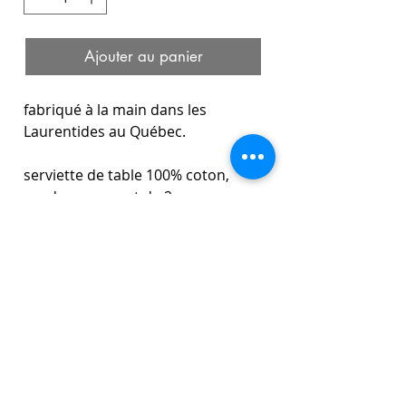
Ajouter au panier
fabriqué à la main dans les
Laurentides au Québec.
serviette de table 100% coton,
vendu en paquet de 2.
Dimension
:
15,5'' X 15,5''
*la dimension peut varier de
quelques cm*
Composition
:
100% coton biologique