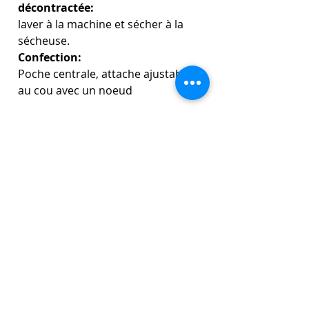
décontractée:
laver à la machine et sécher à la
sécheuse.
Confection:
Poche centrale, attache ajustable
au cou avec un noeud
GRANDEUR:
Petit-Moyen (5-7 ans)
Longueur: 22''
Largeur: 18 ''
Ganses taille: 33''
Ganses cou: 25,5''
Moyen-Grand (7-9 ans)
Longueur: 25,5''
Largeur: 21''
Ganses taille: 33''
Ganses cou: 25,5''